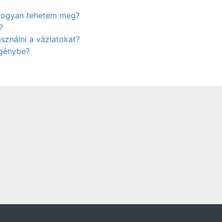
. Hogyan tehetem meg?
?
ználni a vázlatokat?
igénybe?