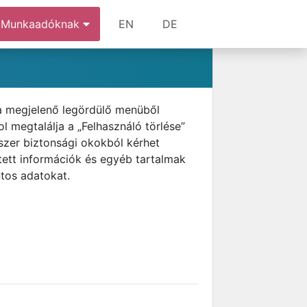
Munkaadóknak
EN
DE
 a megjelenő legördülő menüből
 megtalálja a „Felhasználó törlése”
szer biztonsági okokból kérhet
tett információk és egyéb tartalmak
ntos adatokat.