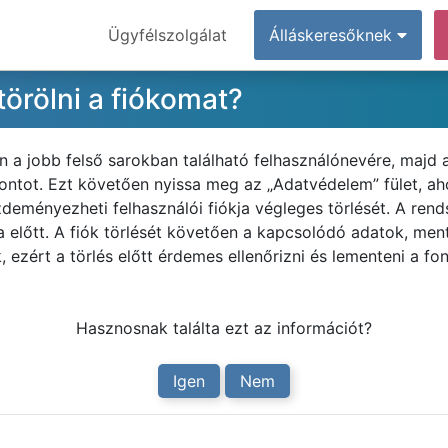
Ügyfélszolgálat
Álláskeresőknek
örölni a fiókomat?
n a jobb felső sarokban található felhasználónevére, majd
tot. Ezt követően nyissa meg az „Adatvédelem” fület, ahol
deményezheti felhasználói fiókja végleges törlését. A rend
 előtt. A fiók törlését követően a kapcsolódó adatok, men
, ezért a törlés előtt érdemes ellenőrizni és lementeni a fo
Hasznosnak találta ezt az információt?
Igen
Nem