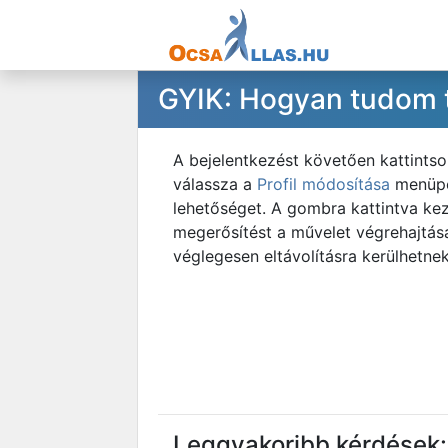
GYIK: Hogyan tudom t
A bejelentkezést követően kattintso
válassza a
Profil módosítása
menüpon
lehetőséget. A gombra kattintva kez
megerősítést a művelet végrehajtása
véglegesen eltávolításra kerülhetnek
Leggyakoribb kérdések: