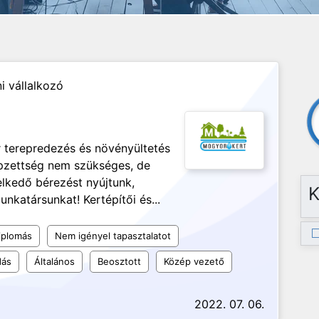
 vállalkozó
 terepredezés és növényültetés
pzettség nem szükséges, de
elkedő bérezést nyújtunk,
K
nkatársunkat! Kertépítői és...
iplomás
Nem igényel tapasztalatot
dás
Általános
Beosztott
Közép vezető
2022. 07. 06.