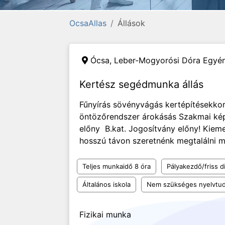
OcsaAllas
Állások
Ócsa,
Leber-Mogyorósi Dóra Egyéni
Kertész segédmunka állás
Fűnyírás sövényvágás kertépítésekkor
öntözőrendszer árokásás Szakmai ké
előny B.kat. Jogosítvány előny! Kiem
hosszú távon szeretnénk megtalálni mu
Teljes munkaidő 8 óra
Pályakezdő/friss d
Általános iskola
Nem szükséges nyelvtu
Fizikai munka