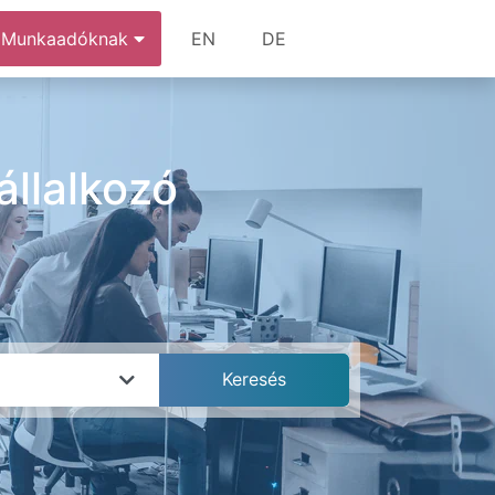
Munkaadóknak
EN
DE
llalkozó