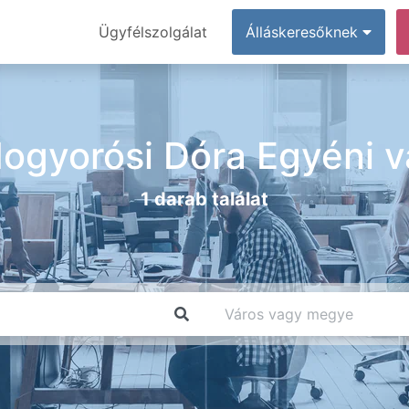
Ügyfélszolgálat
Álláskeresőknek
ogyorósi Dóra Egyéni vá
1 darab találat