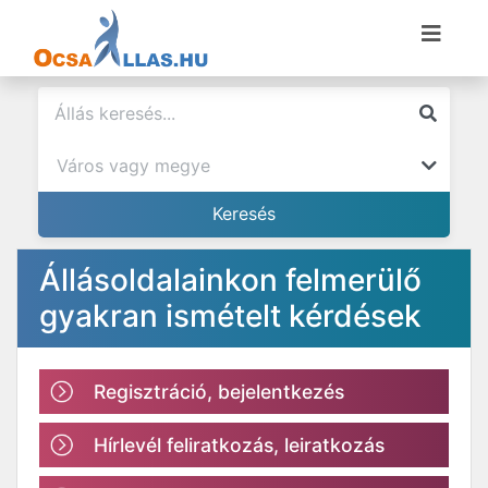
Állásoldalainkon felmerülő
gyakran ismételt kérdések
Regisztráció, bejelentkezés
Hírlevél feliratkozás, leiratkozás