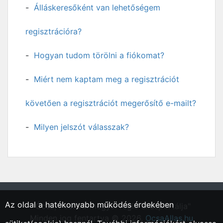
Álláskeresőként van lehetőségem
regisztrációra?
Hogyan tudom törölni a fiókomat?
Miért nem kaptam meg a regisztrációt
követően a regisztrációt megerősítő e-mailt?
Milyen jelszót válasszak?
Az oldal a hatékonyabb működés érdekében
"Ócsa, Pest vármegyei régió állásportálja"
Minden jog fentartva © 2026.
OcsaAllas.hu