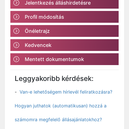
Jelentkezés álláshirdetésre
Profil módosítás
Önéletrajz
Kedvencek
Mentett dokumentumok
Leggyakoribb kérdések:
Van-e lehetőségem hírlevél feliratkozásra?
Hogyan juthatok (automatikusan) hozzá a
számomra megfelelő állásajánlatokhoz?